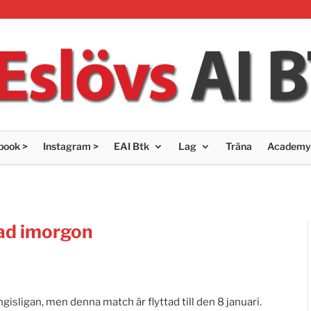
book >
Instagram >
EAI Btk
Lag
Träna
Academy
ad imorgon
isligan, men denna match är flyttad till den 8 januari.