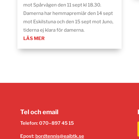
mot Spårvägen den 11 sept kl 18.30.
Damerna har hemmapremiär den 14 sept
mot Eskilstuna och den 15 sept mot Juno,
tiderna ej klara för damerna.
LÄS MER
Tel och email
Telefon: 070–897 45 15
Epost:
bordtennis@eaibtk.se