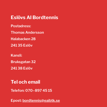
Eslövs AI Bordtennis
Postadress:
Thomas Andersson
Halabacken 28
241 35 Eslöv
Kansli:
Bruksgatan 32
241 38 Eslöv
Tel och email
Telefon: 070–897 45 15
Epost:
bordtennis@eaibtk.se