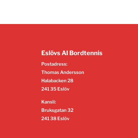
Eslövs AI Bordtennis
Postadress:
Thomas Andersson
Halabacken 28
241 35 Eslöv
Kansli:
Bruksgatan 32
241 38 Eslöv