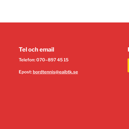
Tel och email
Telefon: 070–897 45 15
Epost:
bordtennis@eaibtk.se