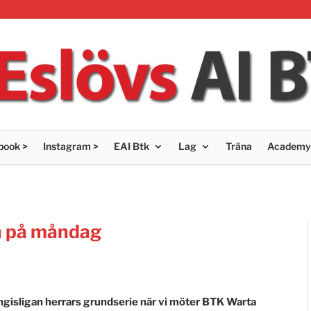
book >
Instagram >
EAI Btk
Lag
Träna
Academy
n på måndag
gisligan herrars grundserie när vi möter BTK Warta