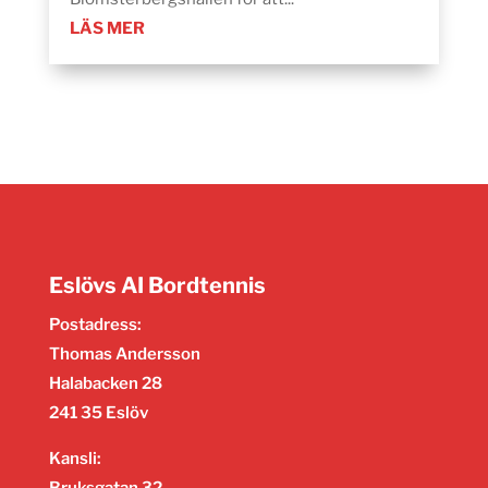
LÄS MER
Eslövs AI Bordtennis
Postadress:
Thomas Andersson
Halabacken 28
241 35 Eslöv
Kansli:
Bruksgatan 32