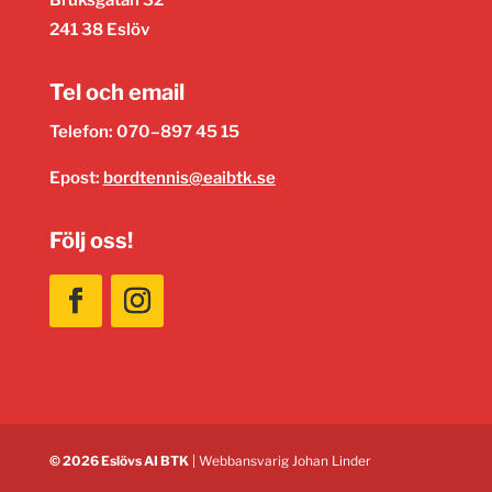
241 38 Eslöv
Tel och email
Telefon: 070–897 45 15
Epost:
bordtennis@eaibtk.se
Följ oss!
© 2026 Eslövs AI BTK
| Webbansvarig
Johan Linder