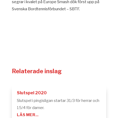
segrar i kvalet på Europe Smash dök först upp på
Svenska Bordtennisförbundet – SBTF.
Relaterade inslag
Slutspel 2020
Slutspel i pingisligan startar 31/3 för herrar och
15/4 för damer.
LÄS MER...