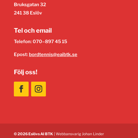
Bruksgatan 32
241 38 Eslöv
Tel och email
Telefon: 070–897 45 15
Epost:
bordtennis@eaibtk.se
Följ oss!
© 2026 Eslövs AI BTK
| Webbansvarig
Johan Linder