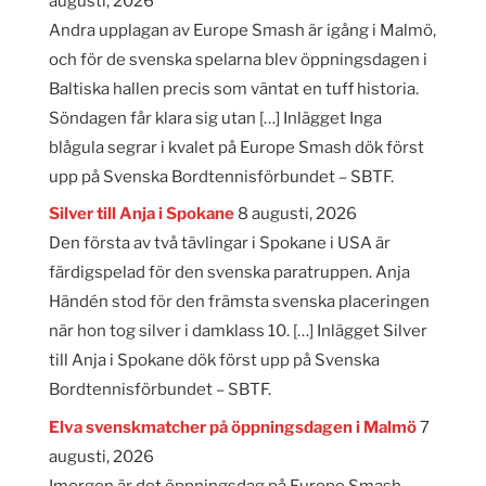
augusti, 2026
Andra upplagan av Europe Smash är igång i Malmö,
och för de svenska spelarna blev öppningsdagen i
Baltiska hallen precis som väntat en tuff historia.
Söndagen får klara sig utan […] Inlägget Inga
blågula segrar i kvalet på Europe Smash dök först
upp på Svenska Bordtennisförbundet – SBTF.
Silver till Anja i Spokane
8 augusti, 2026
Den första av två tävlingar i Spokane i USA är
färdigspelad för den svenska paratruppen. Anja
Händén stod för den främsta svenska placeringen
när hon tog silver i damklass 10. […] Inlägget Silver
till Anja i Spokane dök först upp på Svenska
Bordtennisförbundet – SBTF.
Elva svenskmatcher på öppningsdagen i Malmö
7
augusti, 2026
Imorgon är det öppningsdag på Europe Smash